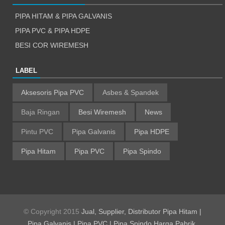
PIPA HITAM & PIPA GALVANIS
PIPA PVC & PIPA HDPE
BESI COR WIREMESH
LABEL
Aksesoris Pipa PVC
Asbes & Spandek
Baja Ringan
Besi Wiremesh
News
Pintu PVC
Pipa Galvanis
Pipa HDPE
Pipa Hitam
Pipa PVC
Pipa Spindo
© Copyright 2015
Jual, Supplier, Distributor Pipa Hitam |
Pipa Galvanis | Pipa PVC | Pipa Spindo Harga Pabrik
.