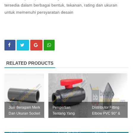
tersedia dalam berbagai bentuk, tekanan, rating dan ukuran
untuk memenuhi persyaratan desain
RELATED PRODUCTS
Jual Beragam Merk
Pengertian
Distributor Fitting
Dan Ukuran Socket
Tentang Yang
Elbow PVC 90° &
PVC Harga Murah |
Dimaksud Valve
45° Beragam Merk
Distributor Pipa
PVC ~ Jual Valve
Dan Ukuran | Jual
Termurah
PVC Harga Oke !!
Pipa PVC