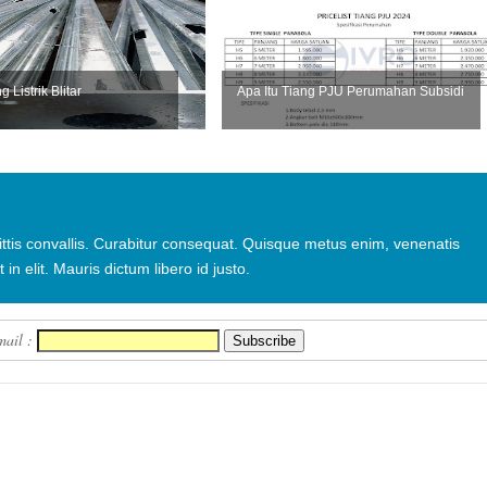
g Listrik Blitar
Apa Itu Tiang PJU Perumahan Subsidi
ittis convallis. Curabitur consequat. Quisque metus enim, venenatis
 in elit. Mauris dictum libero id justo.
mail :