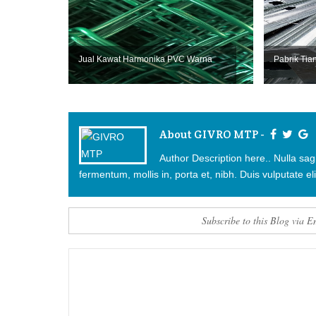
Jual Kawat Harmonika PVC Warna
Pabrik Tian
About GIVRO MTP -
Author Description here.. Nulla sag
fermentum, mollis in, porta et, nibh. Duis vulputate elit
Subscribe to this Blog via E