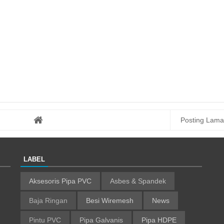
Posting Lama
LABEL
Aksesoris Pipa PVC
Asbes & Spandek
Baja Ringan
Besi Wiremesh
News
Pintu PVC
Pipa Galvanis
Pipa HDPE