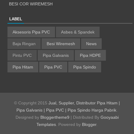
BESI COR WIREMESH
LABEL
Aksesoris Pipa PVC
Asbes & Spandek
Baja Ringan
Besi Wiremesh
News
Pintu PVC
Pipa Galvanis
Pipa HDPE
Pipa Hitam
Pipa PVC
Pipa Spindo
© Copyright 2015
Jual, Supplier, Distributor Pipa Hitam |
Pipa Galvanis | Pipa PVC | Pipa Spindo Harga Pabrik
.
Designed by
Bloggertheme9
| Distributed By
Gooyaabi
Templates
.
Powered by
Blogger
.