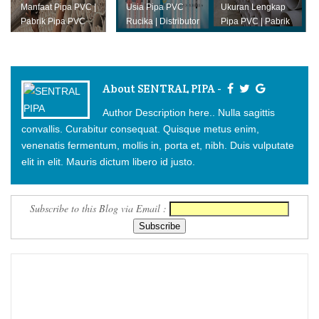
Manfaat Pipa PVC |
Usia Pipa PVC
Ukuran Lengkap
Pabrik Pipa PVC
Rucika | Distributor
Pipa PVC | Pabrik
Pipa PVC
Pipa PVC
About SENTRAL PIPA -
Author Description here.. Nulla sagittis
convallis. Curabitur consequat. Quisque metus enim,
venenatis fermentum, mollis in, porta et, nibh. Duis vulputate
elit in elit. Mauris dictum libero id justo.
Subscribe to this Blog via Email :