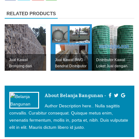
RELATED PRODUCTS
Jual Kawat
Jual Kawat BWG -
Distributor Kawat
Bronjong dari
Bendrat Distributor
Loket Jual dengan
Pabrik & Distributor
Harga Pabrik
Harga Terbaik dari
Terbaik
Pabrik
About Belanja Bangunan -
Author Description here.. Nulla sagittis
convallis. Curabitur consequat. Quisque metus enim,
venenatis fermentum, mollis in, porta et, nibh. Duis vulputate
elit in elit. Mauris dictum libero id justo.